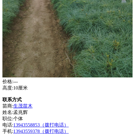
价格:---
高度:10厘米
联系方式
苗商:
生茂苗木
姓名:孟兆辉
职位:个体
电话:
13943558853（
拨打电话
）
手机:
13943559378（
拨打电话
）