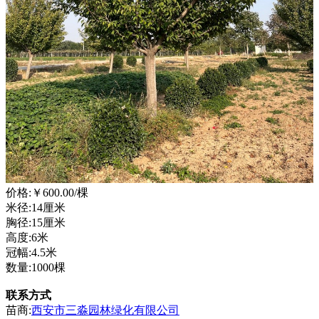
价格:
￥600.00
/棵
米径:14厘米
胸径:15厘米
高度:6米
冠幅:4.5米
数量:1000棵
联系方式
苗商:
西安市三淼园林绿化有限公司